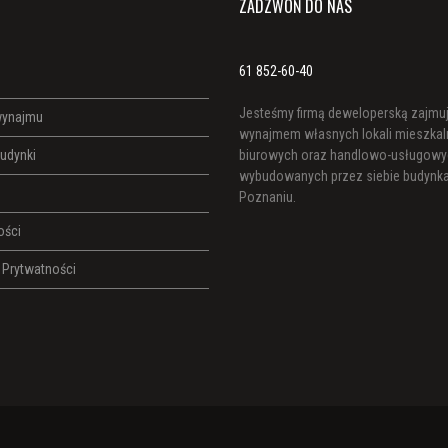
ZADZWOŃ DO NAS
61 852-60-40
Jesteśmy firmą deweloperską zajmuj
wynajmu
wynajmem własnych lokali mieszkal
udynki
biurowych oraz handlowo-usługowy
wybudowanych przez siebie budynk
Poznaniu.
ości
a Prytwatności