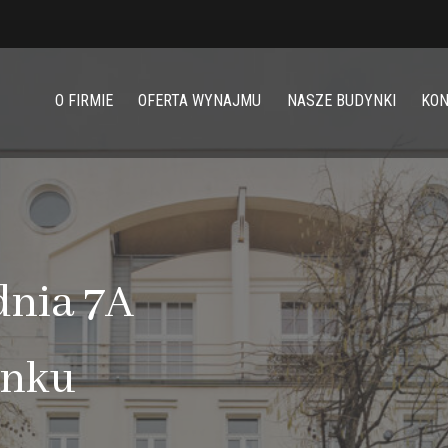
O FIRMIE
OFERTA WYNAJMU
NASZE BUDYNKI
KO
dnia 7A
ynku