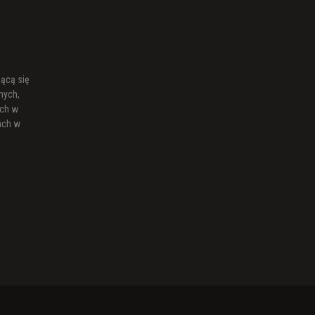
ącą się
nych,
ch w
ach w